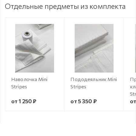
Отдельные предметы из комплекта
Наволочка Mini
Пододеяльник Mini
Пр
Stripes
Stripes
кл
St
от 1 250 ₽
от 5 350 ₽
от