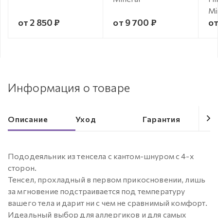
Mi
от 2 850 ₽
от 9 700 ₽
от
Информация о товаре
Описание
Уход
Гарантия
Пододеяльник из тенсела с кантом-шнуром с 4-х
сторон.
Тенсел, прохладный в первом прикосновении, лишь
за мгновение подстраивается под температуру
вашего тела и дарит ни с чем не сравнимый комфорт.
Идеальный выбор для аллергиков и для самых