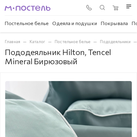
Постельное белье
Одеяла и подушки
Покрывала
П
—
—
—
Главная
Каталог
Постельное белье
Пододеяльники
Пододеяльник Hilton, Tencel
Mineral Бирюзовый