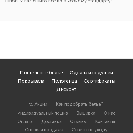
швов. У вас сшито все по высокому стандарту!
Постельное белье
Одеяла и подушки
Покрывала
Полотенца
Сертификаты
Дисконт
Акции
Как подобрать белье?
Индивидуальный пошив
Вышивка
О нас
Оплата
Доставка
Отзывы
Контакты
Оптовая продажа
Советы по уходу