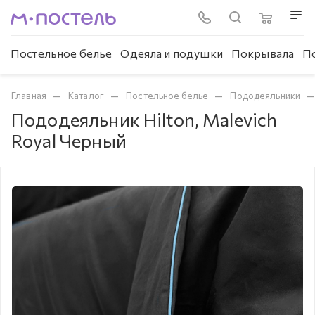
Постельное белье
Одеяла и подушки
Покрывала
П
—
—
—
Главная
Каталог
Постельное белье
Пододеяльники
Пододеяльник Hilton, Malevich
Royal Черный