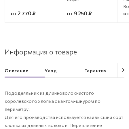
Ro
от 2 770 ₽
от 9 250 ₽
от
Информация о товаре
Описание
Уход
Гарантия
Пододеяльник из длинноволокнистого
королевского хлопка с кантом-шнуром по
периметру.
Для его производства используется наивысший сорт
хлопка из длинных волокон. Переплетение