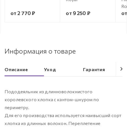
Ro
от 2 770 ₽
от 9 250 ₽
от
Информация о товаре
Описание
Уход
Гарантия
Пододеяльник из длинноволокнистого
королевского хлопка с кантом-шнуром по
периметру.
Для его производства используется наивысший сорт
хлопка из длинных волокон. Переплетение