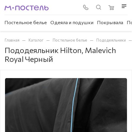
Постельное белье
Одеяла и подушки
Покрывала
П
—
—
—
Главная
Каталог
Постельное белье
Пододеяльники
Пододеяльник Hilton, Malevich
Royal Черный