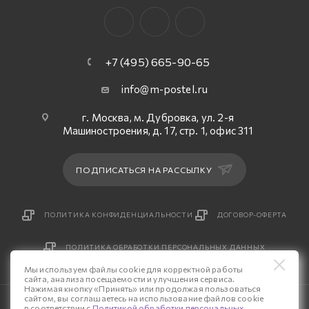
+7 (495) 665-90-65
info@m-postel.ru
г. Москва, м. Дубровка, ул. 2-я
Машиностроения, д. 17, стр. 1, офис 311
ПОДПИСАТЬСЯ НА РАССЫЛКУ
ПОЛИТИКА КОНФИДЕНЦИАЛЬНОСТИ
ДОГОВОР-ОФЕРТА
ПОЛИТИКА ОБРАБОТКИ ПЕРСОНАЛЬНЫХ ДАННЫХ
Мы используем файлы cookie для корректной работы
сайта, анализа посещаемости и улучшения сервиса.
Нажимая кнопку «Принять» или продолжая пользоваться
сайтом, вы соглашаетесь на использование файлов cookie
© 2026 Интернет-магазин «М-Постель».
в соответствии с
Политикой обработки персональных