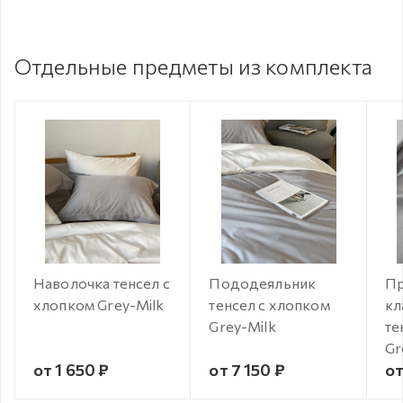
Отдельные предметы из комплекта
Наволочка тенсел с
Пододеяльник
Пр
хлопком Grey-Milk
тенсел с хлопком
кл
Grey-Milk
те
Gr
от 1 650 ₽
от 7 150 ₽
от