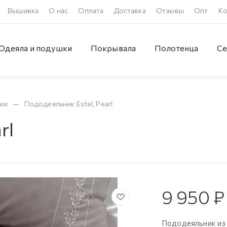
Вышивка
О нас
Оплата
Доставка
Отзывы
Опт
Ко
Одеяла и подушки
Покрывала
Полотенца
Се
—
ки
Пододеяльник Estel, Pearl
rl
9 950
₽
Пододеяльник из 