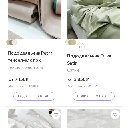
+1
Пододеяльник Petra
Пододеяльник Oliva
тенсел-хлопок
Satin
Тенсел с хлопком
Сатин
от
7 150
₽
от
3 850
₽
Частями по
1788
₽
Частями по
818
₽
ПОДРОБНЕЕ О ТОВАРЕ
ПОДРОБНЕЕ О ТОВАРЕ