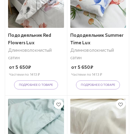
Пододеяльник Red
Пододеяльник Summer
Flowers Lux
Time Lux
Длинноволокнистый
Длинноволокнистый
сатин
сатин
от
5 650
₽
от
5 650
₽
Частями по
1413
₽
Частями по
1413
₽
ПОДРОБНЕЕ О ТОВАРЕ
ПОДРОБНЕЕ О ТОВАРЕ