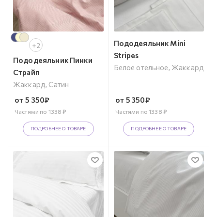
Пододеяльник Mini
+2
Stripes
Пододеяльник Пинки
Белое отельное, Жаккард
Страйп
Жаккард, Сатин
от
5 350
₽
от
5 350
₽
Частями по
1338
₽
Частями по
1338
₽
ПОДРОБНЕЕ О ТОВАРЕ
ПОДРОБНЕЕ О ТОВАРЕ