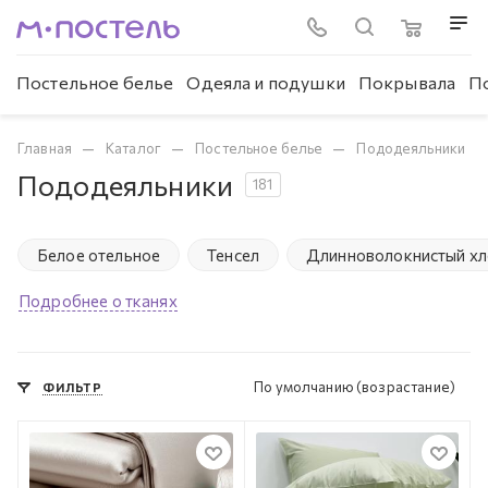
Постельное белье
Одеяла и подушки
Покрывала
П
—
—
—
Главная
Каталог
Постельное белье
Пододеяльники
Пододеяльники
181
Белое отельное
Тенсел
Длинноволокнистый х
Подробнее о тканях
По умолчанию (возрастание)
ФИЛЬТР