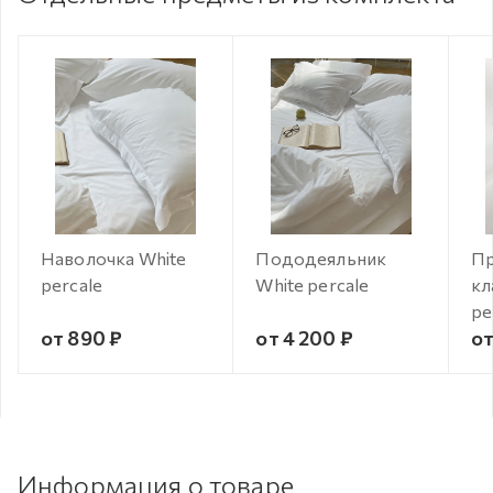
Наволочка White
Пододеяльник
Пр
percale
White percale
кл
pe
от 890 ₽
от 4 200 ₽
от
Информация о товаре