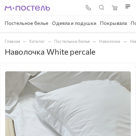
Постельное белье
Одеяла и подушки
Покрывала
П
—
—
—
—
Главная
Каталог
Постельное белье
Наволочки
На
Наволочка White percale