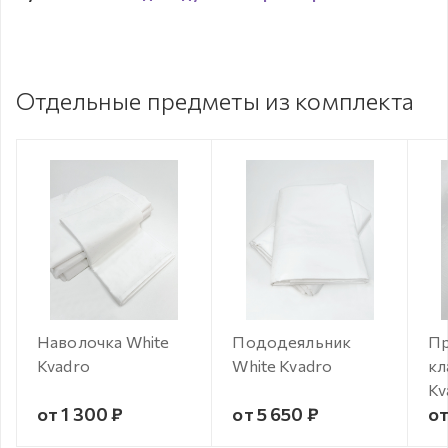
Отдельные предметы из комплекта
Наволочка White
Пододеяльник
Пр
Kvadro
White Kvadro
кл
Kv
от 1 300 ₽
от 5 650 ₽
от