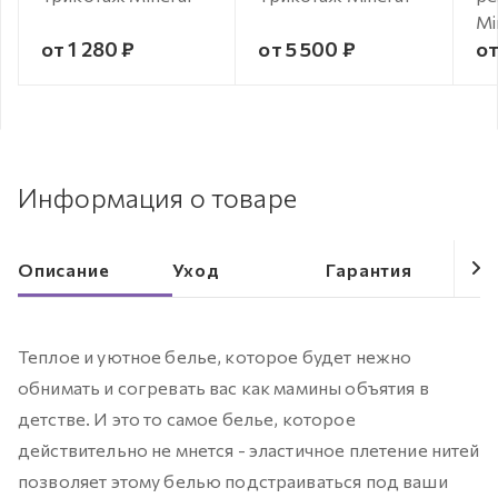
Mi
от 1 280 ₽
от 5 500 ₽
от
Информация о товаре
Описание
Уход
Гарантия
Теплое и уютное белье, которое будет нежно
обнимать и согревать вас как мамины объятия в
детстве. И это то самое белье, которое
действительно не мнется - эластичное плетение нитей
позволяет этому белью подстраиваться под ваши