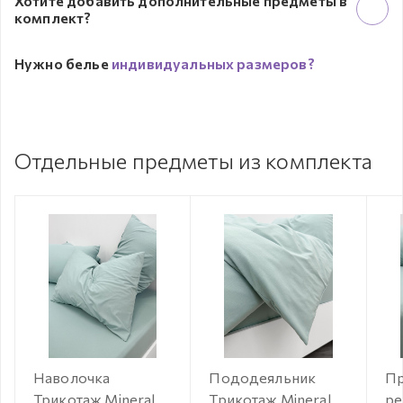
Хотите добавить дополнительные предметы в
комплект?
Нужно белье
индивидуальных размеров?
Отдельные предметы из комплекта
Наволочка
Пододеяльник
Пр
Трикотаж Mineral
Трикотаж Mineral
ре