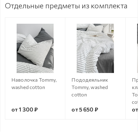
Отдельные предметы из комплекта
Наволочка Tommy,
Пододеяльник
Пр
washed cotton
Tommy, washed
кл
cotton
To
co
от 1 300 ₽
от 5 650 ₽
от