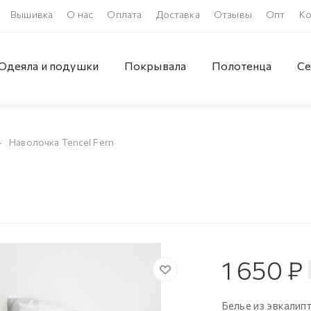
Вышивка
О нас
Оплата
Доставка
Отзывы
Опт
Ко
Одеяла и подушки
Покрывала
Полотенца
Се
—
Наволочка Tencel Fern
1 650
₽
Белье из эвкалип