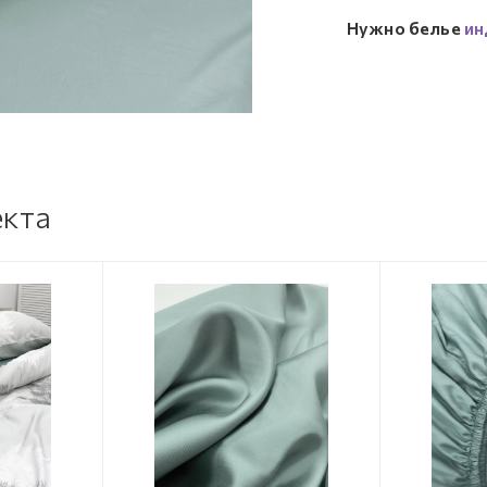
Нужно белье
ин
екта