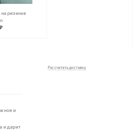
 на резинке
rn
 ₽
Рассчитать доставку
ежное и
а и дарит