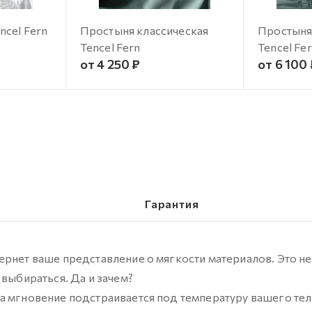
cel Fern
Простыня классическая
Простыня
Tencel Fern
Tencel Fe
от 4 250 ₽
от 6 100
Гарантия
ернет ваше представление о мягкости материалов. Это н
 выбираться. Да и зачем?
а мгновение подстраивается под температуру вашего тел