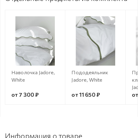
Наволочка Jadore,
Пододеяльник
Пр
White
Jadore, White
кл
Ja
от 7 300 ₽
от 11 650 ₽
от
Информация о товаре