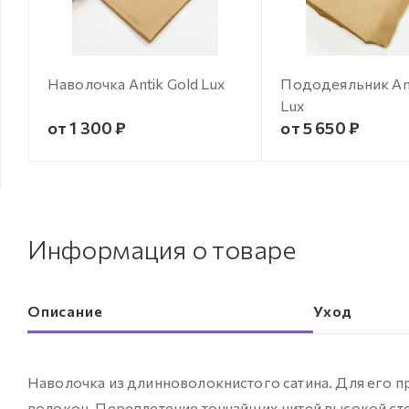
Наволочка Antik Gold Lux
Пододеяльник Ant
Lux
от 1 300 ₽
от 5 650 ₽
Информация о товаре
Описание
Уход
Наволочка из длинноволокнистого сатина. Для его п
волокон. Переплетение тончайших нитей высокой сте