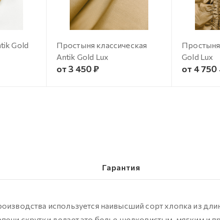
ik Gold
Простыня классическая
Простыня 
Antik Gold Lux
Gold Lux
от 3 450 ₽
от 4 750
Гарантия
роизводства используется наивысший сорт хлопка из дл
пени скрутки делает это белье шелковистым, мягким и п