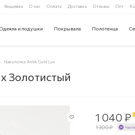
Вышивка
О нас
Оплата
Доставка
Отзывы
Опт
Ко
Одеяла и подушки
Покрывала
Полотенца
Се
—
Наволочка Antik Gold Lux
ux Золотистый
1 040
₽
1 300
₽
Част