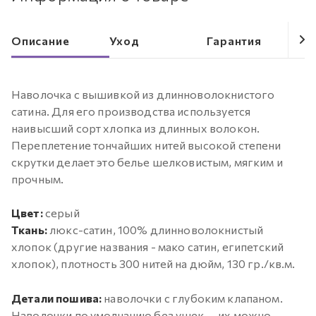
Описание
Уход
Гарантия
Наволочка с вышивкой из длинноволокнистого
сатина. Для его производства используется
наивысший сорт хлопка из длинных волокон.
Переплетение тончайших нитей высокой степени
скрутки делает это белье шелковистым, мягким и
прочным.
Цвет:
серый
Ткань:
люкс-сатин, 100% длинноволокнистый
хлопок (другие названия - мако сатин, египетский
хлопок), плотность 300 нитей на дюйм, 130 гр./кв.м.
Детали пошива:
наволочки с глубоким клапаном.
Наволочки по умолчанию без ушек — их можно