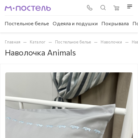
Постельное белье
Одеяла и подушки
Покрывала
П
—
—
—
—
Главная
Каталог
Постельное белье
Наволочки
На
Наволочка Animals