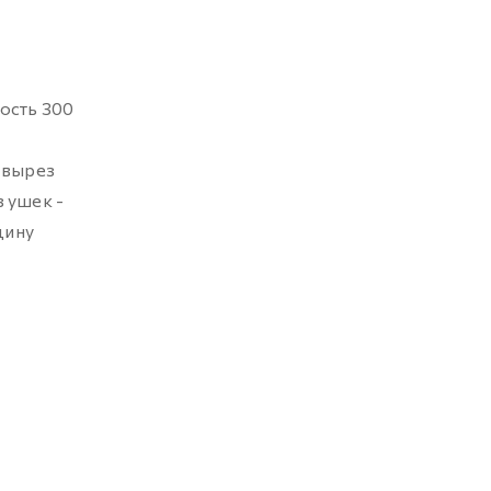
ность 300
 вырез
з ушек -
щину