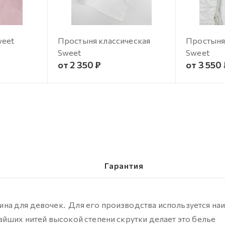
weet
Простыня классическая
Простыня
Sweet
Sweet
от 2 350 ₽
от 3 550
Гарантия
на для девочек. Для его производства используется н
айших нитей высокой степени скрутки делает это белье