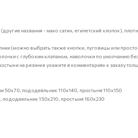
ругие названия - мако сатин, египетский хлопок), плот
нии (можно выбрать также кнопки, пуговицы или просто
волочки с глубоким клапаном, наволочки по умолчанию бе
остыни на резинке укажите в комментариях к заказу тол
ли 50х70, пододеяльник 110х140, простыня 110х150
, пододеяльник 150х210, простыня 160х230