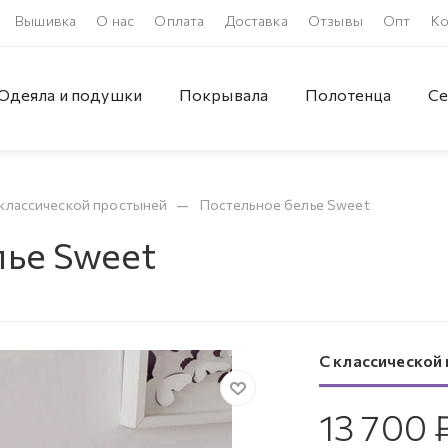
Вышивка
О нас
Оплата
Доставка
Отзывы
Опт
Ко
Одеяла и подушки
Покрывала
Полотенца
Се
—
классической простыней
Постельное белье Sweet
лье Sweet
С классической
13 700