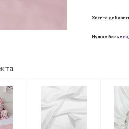
Хотите добавит
Нужно белье
ин
екта