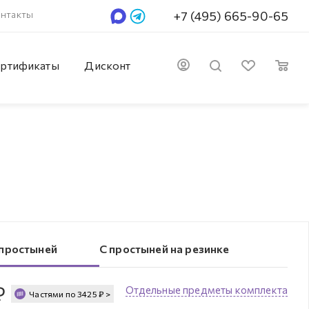
нтакты
+7 (495) 665-90-65
ртификаты
Дисконт
 простыней
С простыней на резинке
₽
Отдельные предметы комплекта
Частями по
3425
₽
>