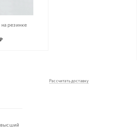
 на резинке
 ₽
Рассчитать доставку
аивысший