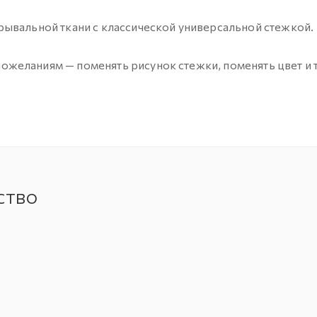
ывальной ткани с классической универсальной стежкой.
еланиям — поменять рисунок стежки, поменять цвет и т
ство