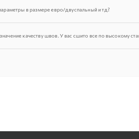
параметры в размере евро/двуспальный и тд?
начение качеству швов. У вас сшито все по высокому ста