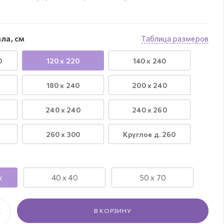
ла, см
Таблица размеров
0
120 х 220
140 х 240
180 х 240
200 х 240
240 х 240
240 х 260
260 х 300
Круглое д. 260
к
40 х 40
50 х 70
В КОРЗИНУ