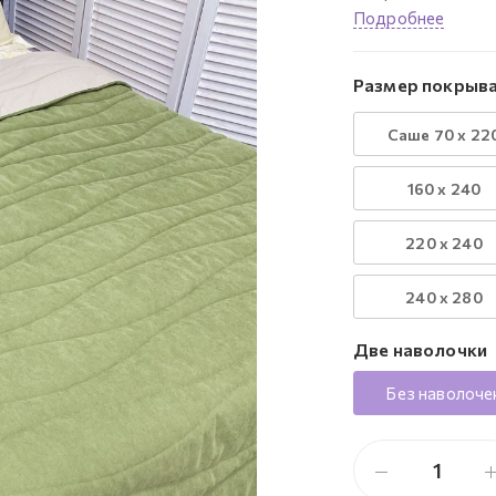
Подробнее
Размер покрыва
Саше 70 х 22
160 х 240
220 х 240
240 х 280
Две наволочки
Без наволоче