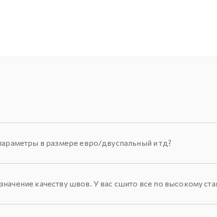
параметры в размере евро/двуспальный и тд?
начение качеству швов. У вас сшито все по высокому ста