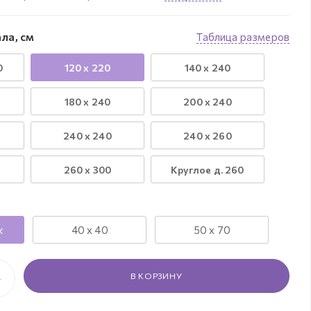
ла, см
Таблица размеров
0
120 х 220
140 х 240
180 х 240
200 х 240
240 х 240
240 х 260
260 х 300
Круглое д. 260
к
40 х 40
50 х 70
В КОРЗИНУ