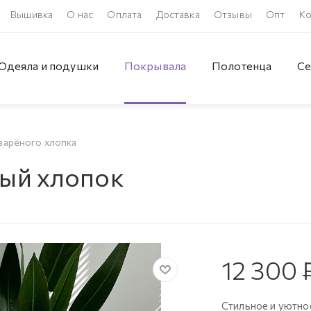
Вышивка
О нас
Оплата
Доставка
Отзывы
Опт
Ко
Одеяла и подушки
Покрывала
Полотенца
Се
варёного хлопка
ый хлопок
12 300
Стильное и уютно