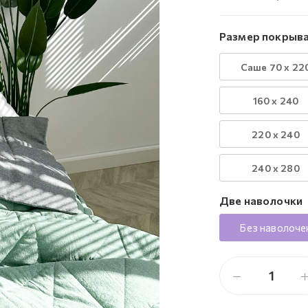
Размер покрыва
Саше 70 х 22
160 х 240
220 х 240
240 х 280
Две наволочки
Без наволоче