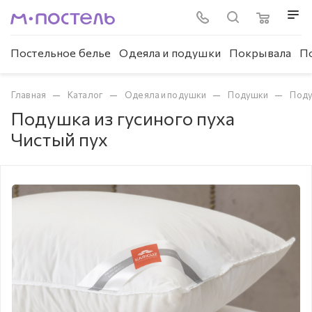
Постельное белье
Одеяла и подушки
Покрывала
П
—
—
—
—
Главная
Каталог
Одеяла и подушки
Подушки
Поду
Подушка из гусиного пуха
Чистый пух