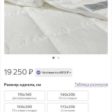
19 250
₽
Частями по
4813
₽
>
Размер одеяла, см
Таблица размеров
110х140
140х205
для новорожденных
1.5-сп стандарт
150х200
172х205
1.5-сп евро-стандарт
2-спальное