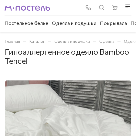
Постельное белье
Одеяла и подушки
Покрывала
П
—
—
—
—
Главная
Каталог
Одеяла и подушки
Одеяла
Одеял
Гипоаллергенное одеяло Bamboo
Tencel