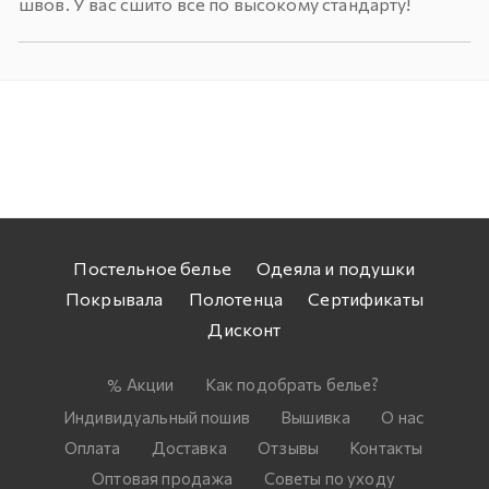
швов. У вас сшито все по высокому стандарту!
Постельное белье
Одеяла и подушки
Покрывала
Полотенца
Сертификаты
Дисконт
Акции
Как подобрать белье?
Индивидуальный пошив
Вышивка
О нас
Оплата
Доставка
Отзывы
Контакты
Оптовая продажа
Советы по уходу