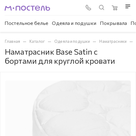
Постельное белье
Одеяла и подушки
Покрывала
П
—
—
—
—
Главная
Каталог
Одеяла и подушки
Наматрасники
Наматрасник Base Satin с
бортами для круглой кровати