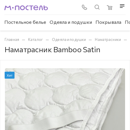
Постельное белье
Одеяла и подушки
Покрывала
П
—
—
—
—
Главная
Каталог
Одеяла и подушки
Наматрасники
Наматрасник Bamboo Satin
Хит