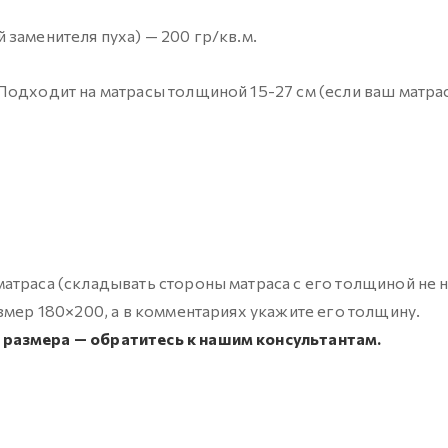
заменителя пуха) — 200 гр/кв.м.
 Подходит на матрасы толщиной
15-27 см
(если ваш матра
атраса (складывать стороны матраса с его толщиной не 
змер 180×200, а в комментариях укажите его толщину.
размера — обратитесь к нашим консультантам.