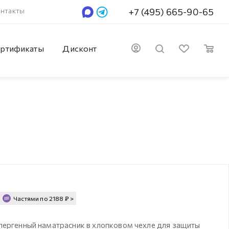
нтакты
+7 (495) 665-90-65
ртификаты
Дисконт
Частями по
2188
₽
>
лергенный наматрасник в хлопковом чехле для защиты