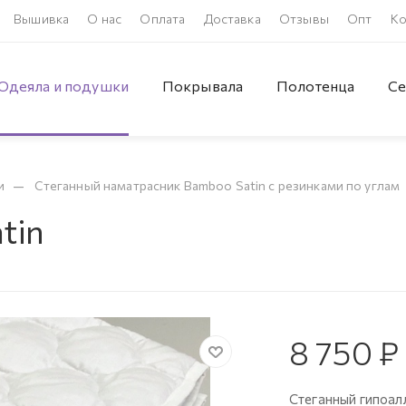
Вышивка
О нас
Оплата
Доставка
Отзывы
Опт
Ко
Одеяла и подушки
Покрывала
Полотенца
Се
—
и
Стеганный наматрасник Bamboo Satin с резинками по углам
tin
8 750
₽
Стеганный гипоал