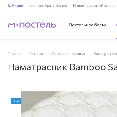
Акции
Как подобрать белье?
Индивидуальный пошив
Постельное белье
—
—
—
Главная
Каталог
Одеяла и подушки
Наматрасник
Наматрасник Bamboo Sa
Хит