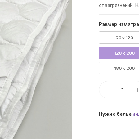
от загрязнений. 
Размер наматра
60 х 120
120 х 200
180 х 200
Нужно белье
ин