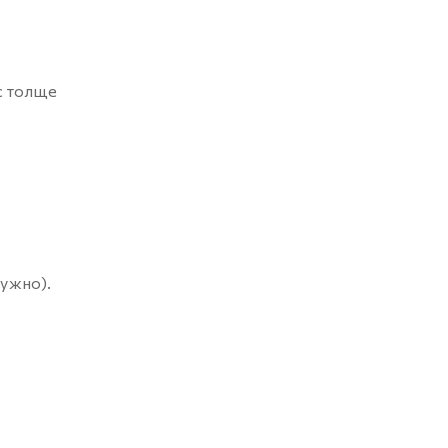
с толще
нужно).