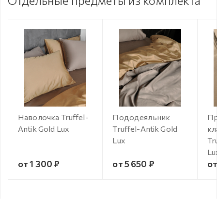
Отдельные предметы из комплекта
Наволочка Truffel-
Пододеяльник
Пр
Antik Gold Lux
Truffel-Antik Gold
кл
Lux
Tr
Lu
от 1 300 ₽
от 5 650 ₽
от