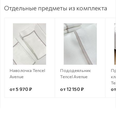
Отдельные предметы из комплекта
Наволочка Tencel
Пододеяльник
Пр
Avenue
Tencel Avenue
кл
Te
от 5 970 ₽
от 12 150 ₽
от