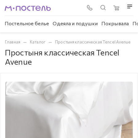
Постельное белье
Одеяла и подушки
Покрывала
П
—
—
Главная
Каталог
Простыня классическая Tencel Avenue
Простыня классическая Tencel
Avenue