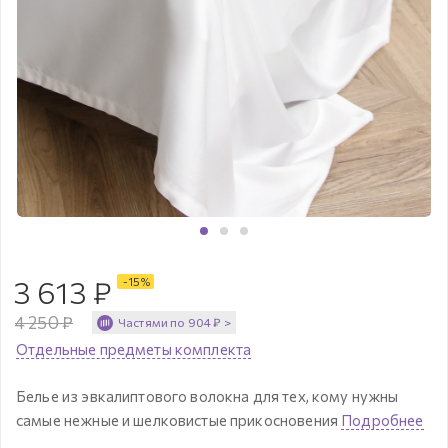
3 613
₽
-
15
%
4 250
₽
Частями по
904
₽
>
Отдельные предметы комплекта
Белье из эвкалиптового волокна для тех, кому нужны
самые нежные и шелковистые прикосновения
Подробнее