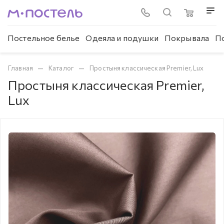
Постельное белье
Одеяла и подушки
Покрывала
П
—
—
Главная
Каталог
Простыня классическая Premier, Lux
Простыня классическая Premier,
Lux