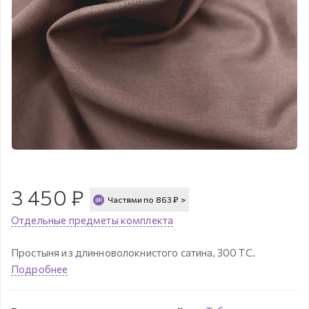
3 450
₽
Частями по
863
₽
>
Отдельные предметы комплекта
Простыня из длинноволокнистого сатина, 300 ТС.
Подробнее