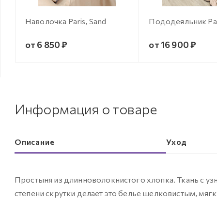
Наволочка Paris, Sand
Пододеяльник Par
от 6 850 ₽
от 16 900 ₽
Информация о товаре
Описание
Уход
Простыня из длинноволокнистого хлопка. Ткань с у
степени скрутки делает это белье шелковистым, мяг