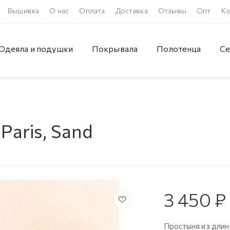
Вышивка
О нас
Оплата
Доставка
Отзывы
Опт
Ко
Одеяла и подушки
Покрывала
Полотенца
Се
aris, Sand
3 450
₽
Простыня из длин