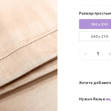
Размер простын
160 x 230
240 x 270
Хотите добавит
Нужно белье
ин