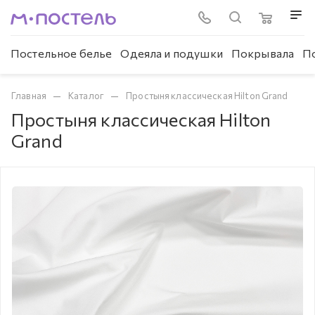
Постельное белье
Одеяла и подушки
Покрывала
П
—
—
Главная
Каталог
Простыня классическая Hilton Grand
Простыня классическая Hilton
Grand