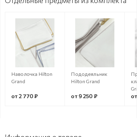
Отдельные предметы из комплекта
Наволочка Hilton
Пододеяльник
Пр
Grand
Hilton Grand
кл
Gr
от 2 770 ₽
от 9 250 ₽
от
Информация о товаре