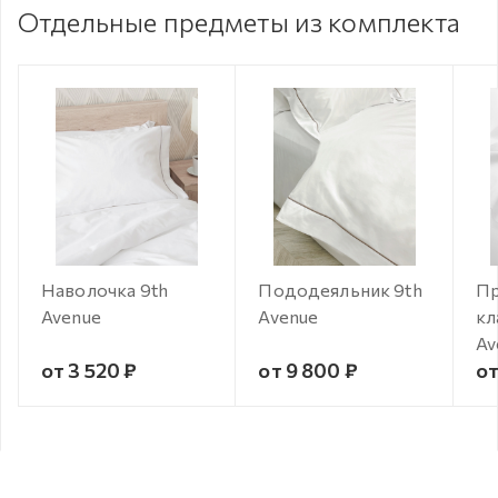
Отдельные предметы из комплекта
Наволочка 9th
Пододеяльник 9th
Пр
Avenue
Avenue
кл
Av
от 3 520 ₽
от 9 800 ₽
от