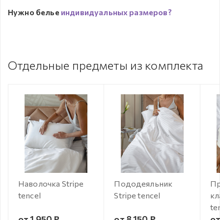
Нужно белье
индивидуальных размеров?
Отдельные предметы из комплекта
Наволочка Stripe
Пододеяльник
Пр
tencel
Stripe tencel
кл
te
от 1 950 ₽
от 8 150 ₽
от