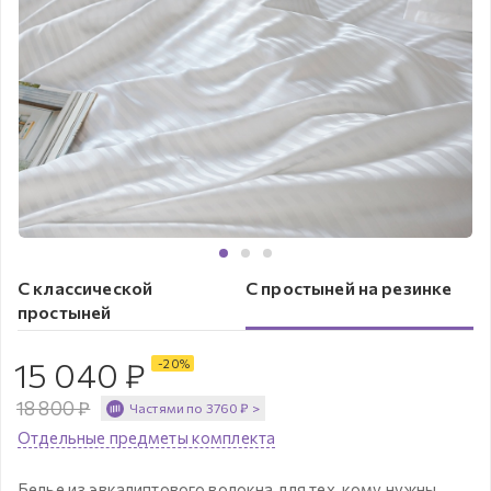
С классической
С простыней на резинке
простыней
15 040
₽
-
20
%
18 800
₽
Частями по
3760
₽
>
Отдельные предметы комплекта
Белье из эвкалиптового волокна для тех, кому нужны