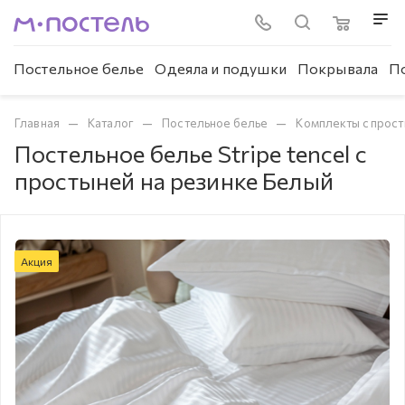
Постельное белье
Одеяла и подушки
Покрывала
П
—
—
—
Главная
Каталог
Постельное белье
Комплекты с прост
Постельное белье Stripe tencel с
простыней на резинке Белый
Акция