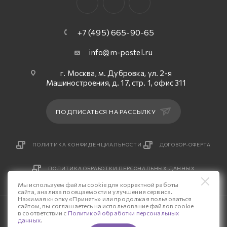
+7 (495) 665-90-65
info@m-postel.ru
г. Москва, м. Дубровка, ул. 2-я
Машиностроения, д. 17, стр. 1, офис 311
ПОДПИСАТЬСЯ НА РАССЫЛКУ
ПОЛИТИКА КОНФИДЕНЦИАЛЬНОСТИ
ДОГОВОР-ОФЕРТА
ПОЛИТИКА ОБРАБОТКИ ПЕРСОНАЛЬНЫХ ДАННЫХ
Мы используем файлы cookie для корректной работы
сайта, анализа посещаемости и улучшения сервиса.
Нажимая кнопку «Принять» или продолжая пользоваться
сайтом, вы соглашаетесь на использование файлов cookie
© 2026 Интернет-магазин «М-Постель».
в соответствии с
Политикой обработки персональных
данных
.