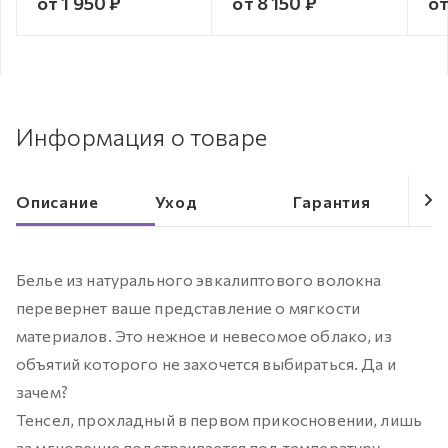
от 1 950 ₽
от 8 150 ₽
от
Информация о товаре
Описание
Уход
Гарантия
Белье из натурального эвкалиптового волокна
перевернет ваше представление о мягкости
материалов. Это нежное и невесомое облако, из
объятий которого не захочется выбираться. Да и
зачем?
Тенсел, прохладный в первом прикосновении, лишь
за мгновение подстраивается под температуру