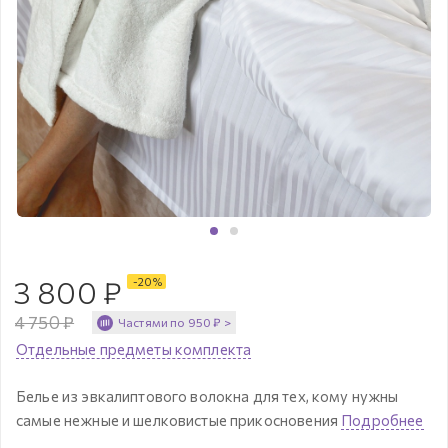
3 800
₽
-
20
%
4 750
₽
Частями по
950
₽
>
Отдельные предметы комплекта
Белье из эвкалиптового волокна для тех, кому нужны
самые нежные и шелковистые прикосновения
Подробнее