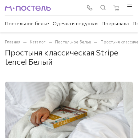
Постельное белье
Одеяла и подушки
Покрывала
П
—
—
—
Главная
Каталог
Постельное белье
Простыня классич
Простыня классическая Stripe
tencel Белый