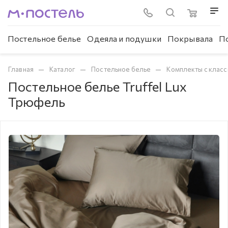
Постельное белье
Одеяла и подушки
Покрывала
П
—
—
—
Главная
Каталог
Постельное белье
Комплекты с клас
Постельное белье Truffel Lux
Трюфель