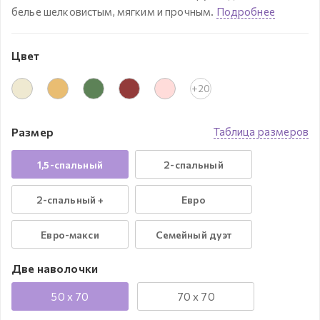
белье шелковистым, мягким и прочным.
Подробнее
Цвет
+20
Размер
Таблица размеров
1,5-спальный
2-спальный
2-спальный +
Евро
Евро-макси
Семейный дуэт
Две наволочки
50 x 70
70 x 70