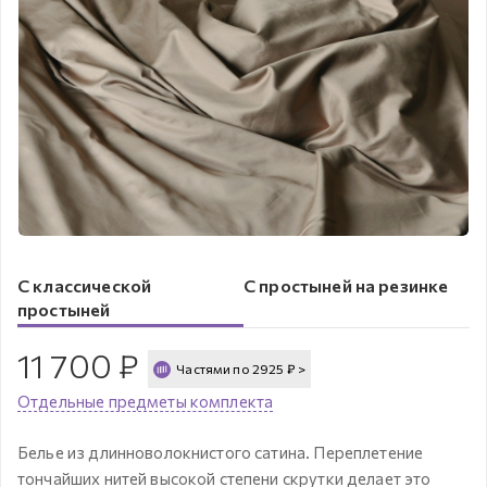
С классической
С простыней на резинке
простыней
11 700
₽
Частями по
2925
₽
>
Отдельные предметы комплекта
Белье из длинноволокнистого сатина. Переплетение
тончайших нитей высокой степени скрутки делает это