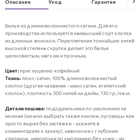
Описание
Уход
Гарантия
Белье из длинноволокнистого сатина. Для его
производства используется наивысший сорт хлопка
из длинных волокон. Переплетение тончайших нитей
высокой степени скрутки делает это белье
шелковистым, мягким и прочным.
Цвет:
приглушенно кофейный
Ткань:
люкс-сатин, 100% длинноволокнистый
хлопок (другие названия - мако сатин, египетский
хлопок), плотность 300 нитей на дюйм, 130 гр./кв.м.
Детали пошива:
пододеяльники по умолчанию на
молнии (можно выбрать также кнопки, пуговицы или
просто вырез без застежки - укажите в
комментариях к заказу), наволочки с глубоким
клапаном, наволочки по умолчанию без ушек - их