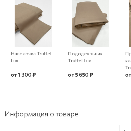
Наволочка Truffel
Пододеяльник
Пр
Lux
Truffel Lux
кл
Tr
от 1 300 ₽
от 5 650 ₽
от
Информация о товаре