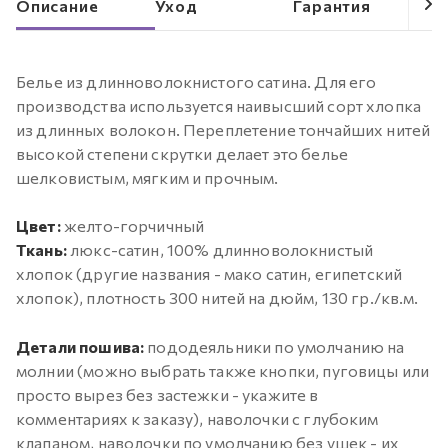
Описание
Уход
Гарантия
Белье из длинноволокнистого сатина. Для его
производства используется наивысший сорт хлопка
из длинных волокон. Переплетение тончайших нитей
высокой степени скрутки делает это белье
шелковистым, мягким и прочным.
Цвет:
желто-горчичный
Ткань:
люкс-сатин, 100% длинноволокнистый
хлопок (другие названия - мако сатин, египетский
хлопок), плотность 300 нитей на дюйм, 130 гр./кв.м.
Детали пошива:
пододеяльники по умолчанию на
молнии (можно выбрать также кнопки, пуговицы или
просто вырез без застежки - укажите в
комментариях к заказу), наволочки с глубоким
клапаном, наволочки по умолчанию без ушек - их