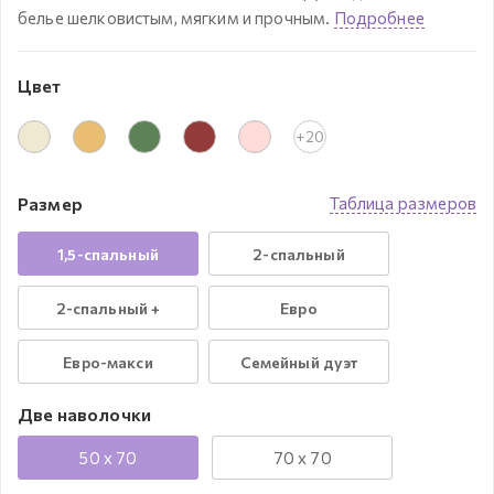
белье шелковистым, мягким и прочным.
Подробнее
Цвет
+20
Размер
Таблица размеров
1,5-спальный
2-спальный
2-спальный +
Евро
Евро-макси
Семейный дуэт
Две наволочки
50 x 70
70 x 70