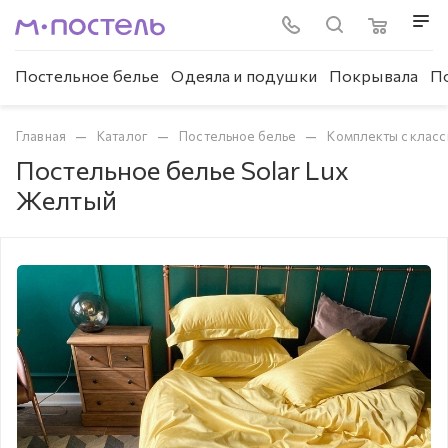
Постельное белье
Одеяла и подушки
Покрывала
П
—
—
—
Главная
Каталог
Постельное белье
Комплекты с клас
Постельное белье Solar Lux
Желтый