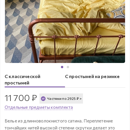
С классической
С простыней на резинке
простыней
11 700
₽
Частями по
2925
₽
>
Отдельные предметы комплекта
Белье из длинноволокнистого сатина. Переплетение
тончайших нитей высокой степени скрутки делает это