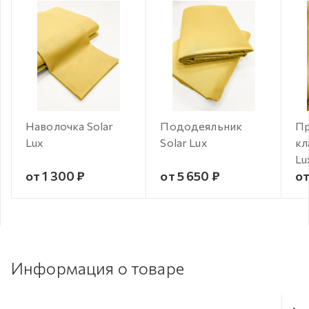
Наволочка Solar
Пододеяльник
Пр
Lux
Solar Lux
кл
Lu
от 1 300 ₽
от 5 650 ₽
от
Информация о товаре