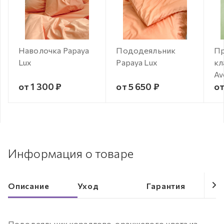
Наволочка Papaya
Пододеяльник
Пр
Lux
Papaya Lux
кл
Av
от 1 300 ₽
от 5 650 ₽
от
Информация о товаре
Описание
Уход
Гарантия
Пододеяльник кораллово-оранжевого цвета из