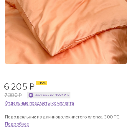
6 205
₽
-
15
%
7 300
₽
Частями по
1552
₽
>
Отдельные предметы комплекта
Пододеяльник из длинноволокнистого хлопка, 300 ТС.
Подробнее