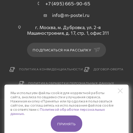
+7 (495) 665-90-65
info@m-postel.ru
г. Москва, м. Дубровка, ул. 2-я
Машиностроения, д. 17, стр. 1, офис 311
ПОДПИСАТЬСЯ НА РАССЫЛКУ
ПОЛИТИКА КОНФИДЕНЦИАЛЬНОСТИ
ДОГОВОР-ОФЕРТА
ПОЛИТИКА ОБРАБОТКИ ПЕРСОНАЛЬНЫХ ДАННЫХ
Мы используем файлы cookie для корректной работы
сайта, анализа посещаемости и улучшения сервиса.
Нажимая кнопку «Принять» или продолжая пользоваться
сайтом, вы соглашаетесь на использование файлов cookie
© 2026 Интернет-магазин «М-Постель».
в соответствии с
Политикой обработки персональных
данных
.
Разработка сайта — «Четвертый Рим»
ПРИНЯТЬ