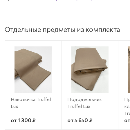
Отдельные предметы из комплекта
Наволочка Truffel
Пододеяльник
Пр
Lux
Truffel Lux
кл
Tr
от 1 300 ₽
от 5 650 ₽
от