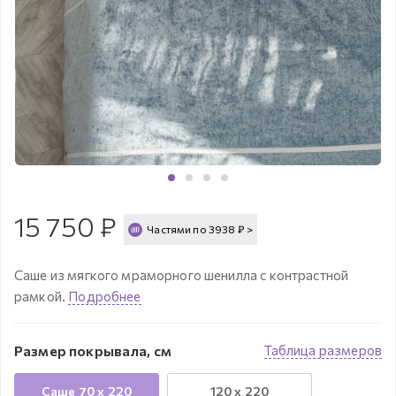
15 750
₽
Частями по
3938
₽
>
Саше из мягкого мраморного шенилла с контрастной
рамкой.
Подробнее
Размер покрывала, см
Таблица размеров
Саше 70 х 220
120 х 220