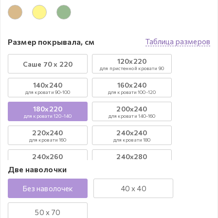
Размер покрывала, см
Таблица размеров
120х220
Саше 70 х 220
для пристенной кровати 90
140х240
160х240
для кровати 90-100
для кровати 100-120
180х220
200х240
для кровати 120-140
для кровати 140-160
220х240
240х240
для кровати 160
для кровати 180
240х260
240х280
для кровати 180
для кровати 200
Две наволочки
260х300
Круглое д. 260
Без наволочек
40 х 40
для кровати 200
для кровати диаметром до 220
50 х 70