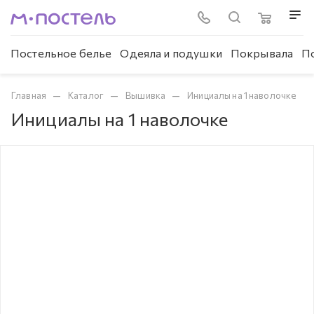
Постельное белье
Одеяла и подушки
Покрывала
П
—
—
—
Главная
Каталог
Вышивка
Инициалы на 1 наволочке
Инициалы на 1 наволочке