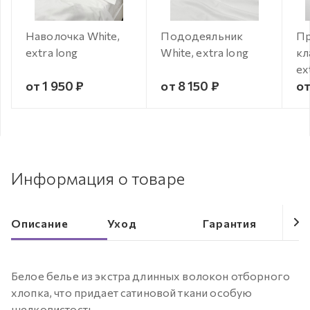
Наволочка White,
Пододеяльник
Пр
extra long
White, extra long
кл
ex
от 1 950 ₽
от 8 150 ₽
от
Информация о товаре
Описание
Уход
Гарантия
Белое белье из экстра длинных волокон отборного
хлопка, что придает сатиновой ткани особую
шелковистость.