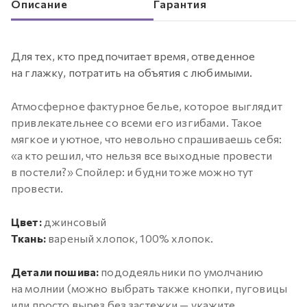
Описание
Гарантия
Для тех, кто предпочитает время, отведенное
на глажку, потратить на объятия с любимыми.
Атмосферное фактурное белье, которое выглядит
привлекательнее со всеми его изгибами. Такое
мягкое и уютное, что невольно спрашиваешь себя:
«а кто решил, что нельзя все выходные провести
в постели?» Спойлер: и будни тоже можно тут
провести.
Цвет:
джинсовый
Ткань:
вареный хлопок, 100% хлопок.
Детали пошива:
пододеяльники по умолчанию
на молнии (можно выбрать также кнопки, пуговицы
или просто вырез без застежки — укажите