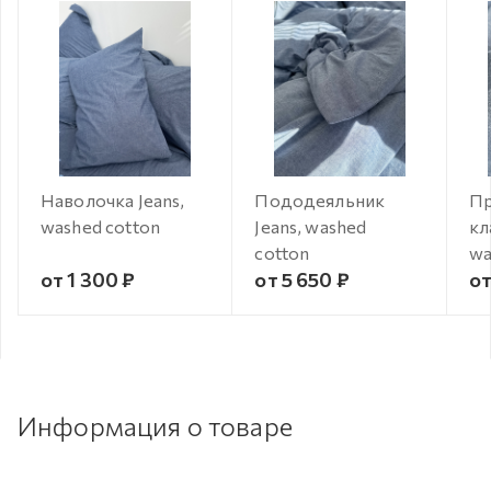
Наволочка Jeans,
Пододеяльник
Пр
washed cotton
Jeans, washed
кл
cotton
wa
от 1 300 ₽
от 5 650 ₽
от
Информация о товаре