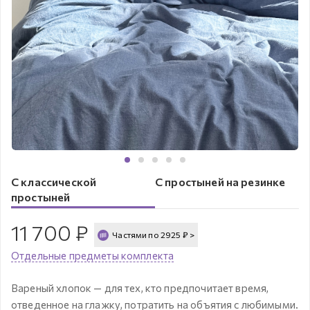
С классической
С простыней на резинке
простыней
11 700
₽
Частями по
2925
₽
>
Отдельные предметы комплекта
Вареный хлопок — для тех, кто предпочитает время,
отведенное на глажку, потратить на объятия с любимыми.