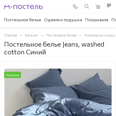
Постельное белье
Одеяла и подушки
Покрывала
П
—
—
—
Главная
Каталог
Постельное белье
Комплекты с клас
Постельное белье Jeans, washed
cotton Синий
Новинка