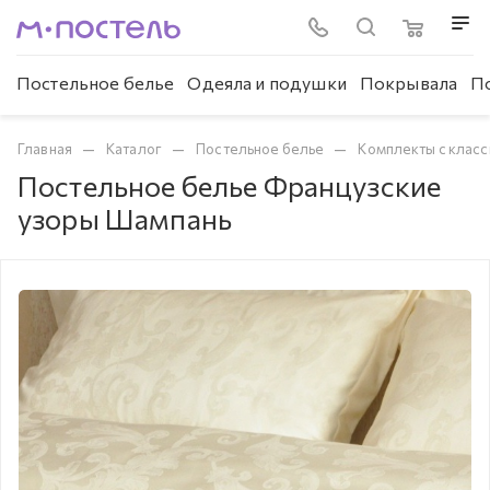
Постельное белье
Одеяла и подушки
Покрывала
П
—
—
—
Главная
Каталог
Постельное белье
Комплекты с клас
Постельное белье Французские
узоры Шампань