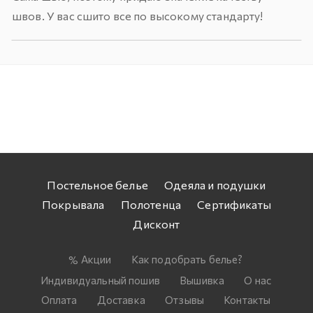
швов. У вас сшито все по высокому стандарту!
Постельное белье
Одеяла и подушки
Покрывала
Полотенца
Сертификаты
Дисконт
Акции
Как подобрать белье?
Индивидуальный пошив
Вышивка
О нас
Оплата
Доставка
Отзывы
Контакты