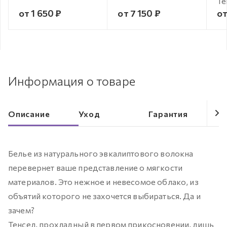
Te
от 1 650 ₽
от 7 150 ₽
от
Информация о товаре
Описание
Уход
Гарантия
Белье из натурального эвкалиптового волокна
перевернет ваше представление о мягкости
материалов. Это нежное и невесомое облако, из
объятий которого не захочется выбираться. Да и
зачем?
Тенсел, прохладный в первом прикосновении, лишь