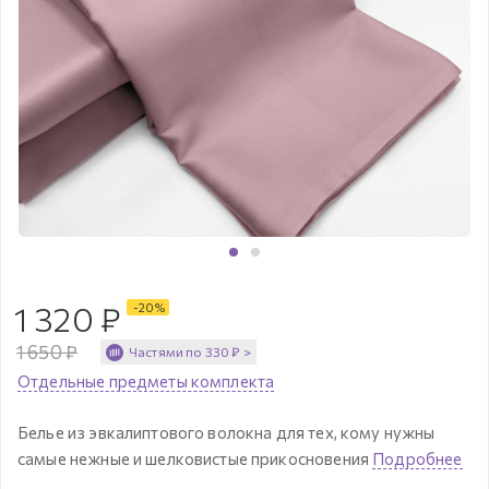
1 320
₽
-
20
%
1 650
₽
Частями по
330
₽
>
Отдельные предметы комплекта
Белье из эвкалиптового волокна для тех, кому нужны
самые нежные и шелковистые прикосновения
Подробнее