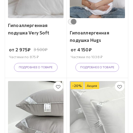
Гипоаллергенная
подушка Very Soft
Гипоаллергенная
подушка Hugs
от
2 975
₽
3 500
₽
от
4 150
₽
Частями по
875
₽
Частями по
1038
₽
ПОДРОБНЕЕ О ТОВАРЕ
ПОДРОБНЕЕ О ТОВАРЕ
-
20
%
Акция