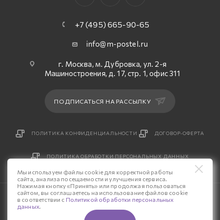
+7 (495) 665-90-65
info@m-postel.ru
г. Москва, м. Дубровка, ул. 2-я
Машиностроения, д. 17, стр. 1, офис 311
ПОДПИСАТЬСЯ НА РАССЫЛКУ
ПОЛИТИКА КОНФИДЕНЦИАЛЬНОСТИ
ДОГОВОР-ОФЕРТА
ПОЛИТИКА ОБРАБОТКИ ПЕРСОНАЛЬНЫХ ДАННЫХ
Мы используем файлы cookie для корректной работы
сайта, анализа посещаемости и улучшения сервиса.
Нажимая кнопку «Принять» или продолжая пользоваться
сайтом, вы соглашаетесь на использование файлов cookie
© 2026 Интернет-магазин «М-Постель».
в соответствии с
Политикой обработки персональных
данных
.
Разработка сайта — «Четвертый Рим»