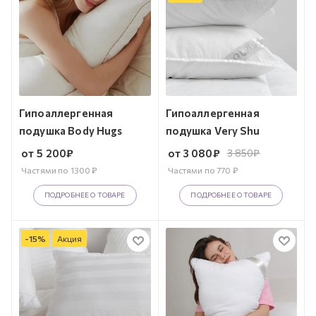
Гипоаллергенная
Гипоаллергенная
подушка Body Hugs
подушка Very Shu
от
5 200
₽
от
3 080
₽
3 850
₽
Частями по
1300
₽
Частями по
770
₽
ПОДРОБНЕЕ О ТОВАРЕ
ПОДРОБНЕЕ О ТОВАРЕ
-
15
%
Акция