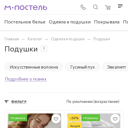
Постельное белье
Одеяла и подушки
Покрывала
П
—
—
—
Главная
Каталог
Одеяла и подушки
Подушки
Подушки
9
Искусственные волокна
Гусиный пух
Эвкалипт
Подробнее о тканях
По умолчанию (возрастание)
ФИЛЬТР
Новинка
-
20
%
Новинка
Акция