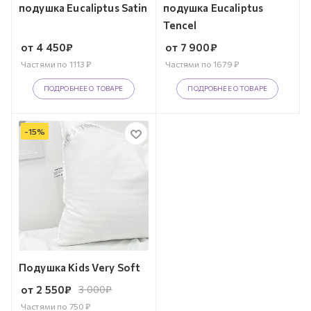
подушка Eucaliptus Satin
подушка Eucaliptus
Tencel
от
4 450
₽
от
7 900
₽
Частями по
1113
₽
Частями по
1679
₽
ПОДРОБНЕЕ О ТОВАРЕ
ПОДРОБНЕЕ О ТОВАРЕ
-
15
%
Подушка Kids Very Soft
от
2 550
₽
3 000
₽
Частями по
750
₽