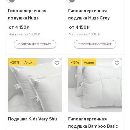
Гипоаллергенная
Гипоаллергенная
подушка Hugs
подушка Hugs Grey
от
4 150
₽
от
4 150
₽
Частями по
1038
₽
Частями по
1038
₽
ПОДРОБНЕЕ О ТОВАРЕ
ПОДРОБНЕЕ О ТОВАРЕ
-
20
%
Акция
-
15
%
Акция
Подушка Kids Very Shu
Гипоаллергенная
подушка Bamboo Basic