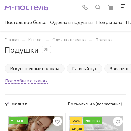
Постельное белье
Одеяла и подушки
Покрывала
П
—
—
—
Главная
Каталог
Одеяла и подушки
Подушки
Подушки
28
Искусственные волокна
Гусиный пух
Эвкалипт
Подробнее о тканях
По умолчанию (возрастание)
ФИЛЬТР
Новинка
-
20
%
Новинка
Акция