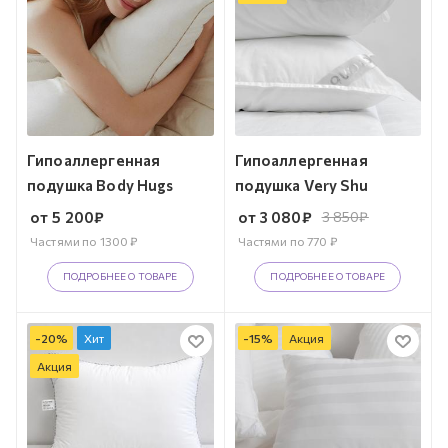
Гипоаллергенная
Гипоаллергенная
подушка Body Hugs
подушка Very Shu
от
5 200
₽
от
3 080
₽
3 850
₽
Частями по
1300
₽
Частями по
770
₽
ПОДРОБНЕЕ О ТОВАРЕ
ПОДРОБНЕЕ О ТОВАРЕ
-
20
%
Хит
-
15
%
Акция
Акция