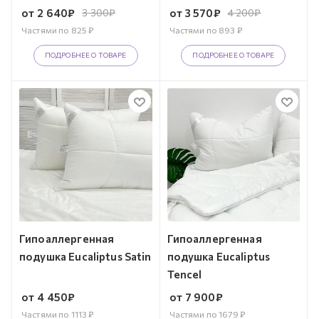
от
2 640
₽
3 300
₽
от
3 570
₽
4 200
₽
Частями по
825
₽
Частями по
893
₽
ПОДРОБНЕЕ О ТОВАРЕ
ПОДРОБНЕЕ О ТОВАРЕ
Гипоаллергенная
Гипоаллергенная
подушка Eucaliptus Satin
подушка Eucaliptus
Tencel
от
4 450
₽
от
7 900
₽
Частями по
1113
₽
Частями по
1679
₽