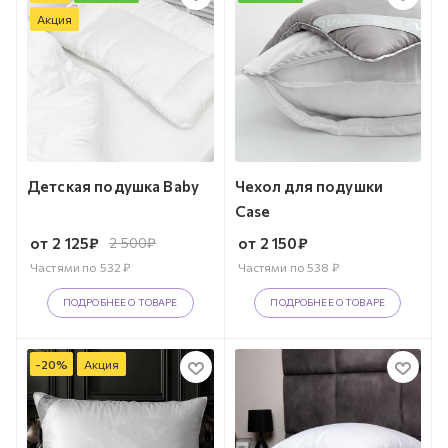
Акция
Детская подушка Baby
Чехол для подушки
Case
от
2 125
₽
2 500
₽
от
2 150
₽
Частями по
532
₽
Частями по
538
₽
ПОДРОБНЕЕ О ТОВАРЕ
ПОДРОБНЕЕ О ТОВАРЕ
-
20
%
Акция