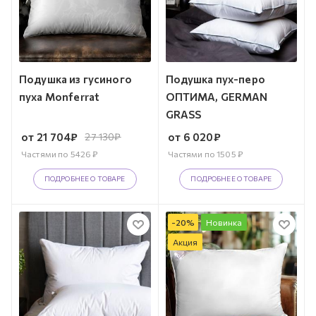
Подушка из гусиного
Подушка пух-перо
пуха Monferrat
ОПТИМА, GERMAN
GRASS
от
21 704
₽
27 130
₽
от
6 020
₽
Частями по
5426
₽
Частями по
1505
₽
ПОДРОБНЕЕ О ТОВАРЕ
ПОДРОБНЕЕ О ТОВАРЕ
-
20
%
Новинка
Акция