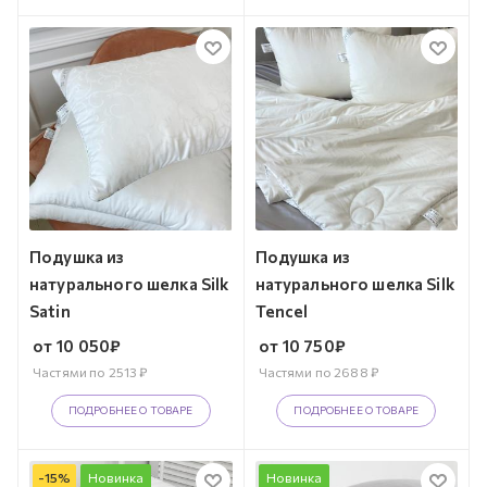
Подушка из
Подушка из
натурального шелка Silk
натурального шелка Silk
Satin
Tencel
от
10 050
₽
от
10 750
₽
Частями по
2513
₽
Частями по
2688
₽
ПОДРОБНЕЕ О ТОВАРЕ
ПОДРОБНЕЕ О ТОВАРЕ
-
15
%
Новинка
Новинка