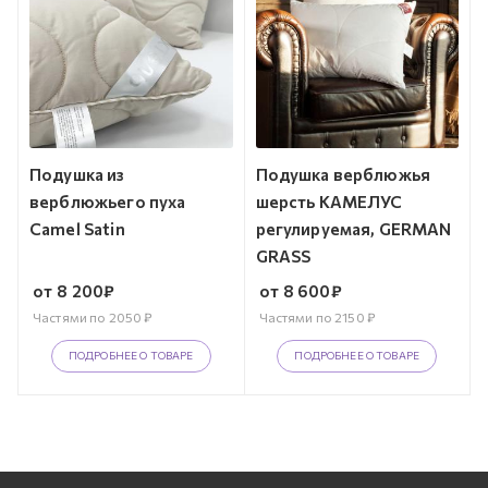
Подушка из
Подушка верблюжья
верблюжьего пуха
шерсть КАМЕЛУС
Camel Satin
регулируемая, GERMAN
GRASS
от
8 200
₽
от
8 600
₽
Частями по
2050
₽
Частями по
2150
₽
ПОДРОБНЕЕ О ТОВАРЕ
ПОДРОБНЕЕ О ТОВАРЕ