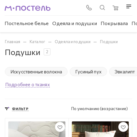
Постельное белье
Одеяла и подушки
Покрывала
П
—
—
—
Главная
Каталог
Одеяла и подушки
Подушки
Подушки
2
Искусственные волокна
Гусиный пух
Эвкалипт
Подробнее о тканях
По умолчанию (возрастание)
ФИЛЬТР