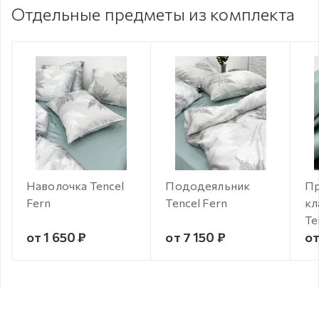
Отдельные предметы из комплекта
Наволочка Tencel
Пододеяльник
Пр
Fern
Tencel Fern
кл
Te
от 1 650 ₽
от 7 150 ₽
от