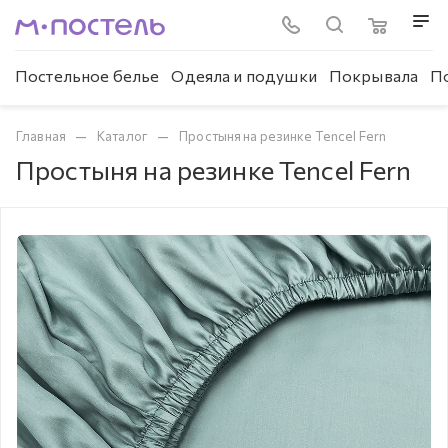
Постельное белье
Одеяла и подушки
Покрывала
П
—
—
Главная
Каталог
Простыня на резинке Tencel Fern
Простыня на резинке Tencel Fern