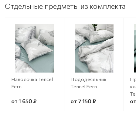
Отдельные предметы из комплекта
Наволочка Tencel
Пододеяльник
Пр
Fern
Tencel Fern
кл
Te
от 1 650 ₽
от 7 150 ₽
от