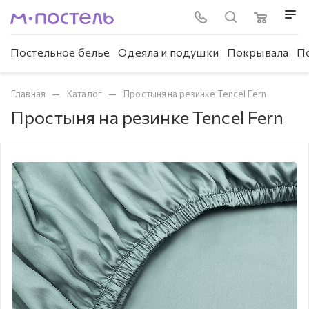
Постельное белье
Одеяла и подушки
Покрывала
П
—
—
Главная
Каталог
Простыня на резинке Tencel Fern
Простыня на резинке Tencel Fern