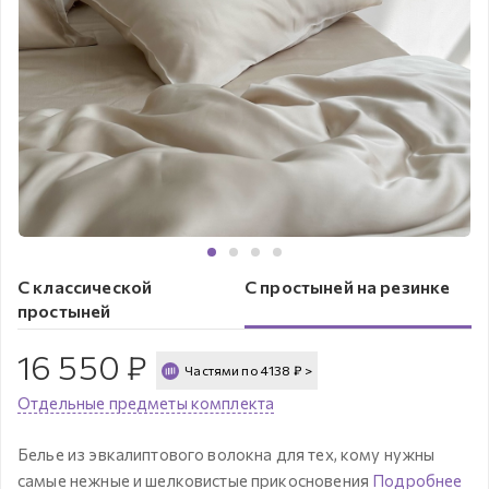
С классической
С простыней на резинке
простыней
16 550
₽
Частями по
4138
₽
>
Отдельные предметы комплекта
Белье из эвкалиптового волокна для тех, кому нужны
самые нежные и шелковистые прикосновения
Подробнее