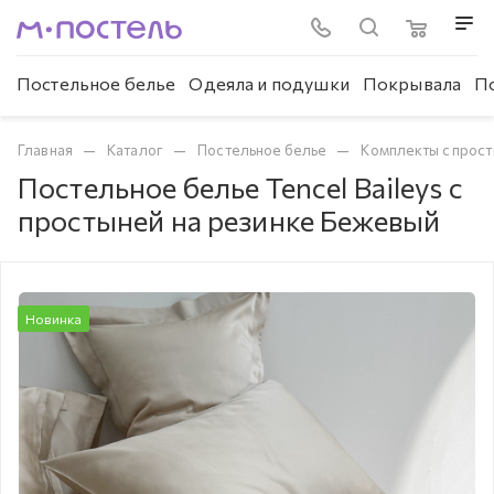
Постельное белье
Одеяла и подушки
Покрывала
П
—
—
—
Главная
Каталог
Постельное белье
Комплекты с прост
Постельное белье Tencel Baileys с
простыней на резинке Бежевый
Новинка