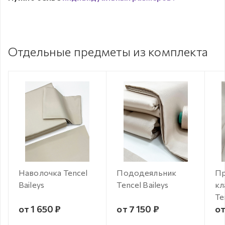
Отдельные предметы из комплекта
Наволочка Tencel
Пододеяльник
Пр
Baileys
Tencel Baileys
кл
Te
от 1 650 ₽
от 7 150 ₽
от